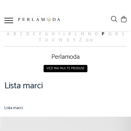
A
B
C
D
E
F
G
H
I
J
K
L
M
N
O
P
Q
R
S
T
U
V
W
X
Y
Z
0-9
Perlamoda
VEZI MAI MULTE PRODUSE
Lista marci
Lista marci