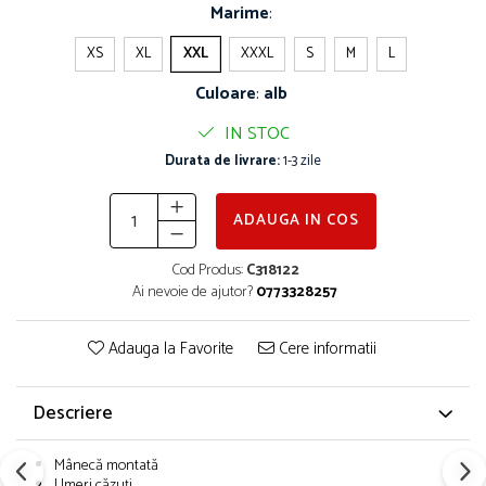
Marime
:
XS
XL
XXL
XXXL
S
M
L
Culoare
:
alb
IN STOC
Durata de livrare:
1-3 zile
ADAUGA IN COS
Cod Produs:
C318122
Ai nevoie de ajutor?
0773328257
Adauga la Favorite
Cere informatii
Descriere
Mânecă montată
Umeri căzuți