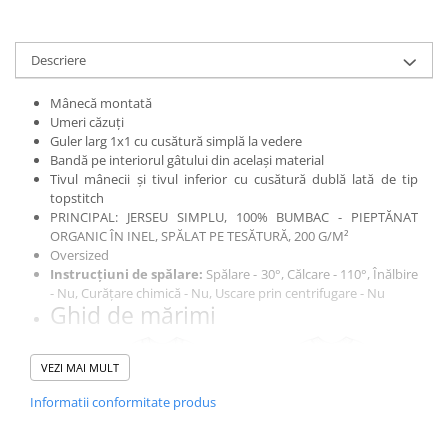
Descriere
Mânecă montată
Umeri căzuți
Guler larg 1x1 cu cusătură simplă la vedere
Bandă pe interiorul gâtului din același material
Tivul mânecii și tivul inferior cu cusătură dublă lată de tip
topstitch
PRINCIPAL: JERSEU SIMPLU, 100% BUMBAC - PIEPTĂNAT
ORGANIC ÎN INEL, SPĂLAT PE TESĂTURĂ, 200 G/M²
Oversized
Instrucțiuni de spălare:
Spălare - 30°, Călcare - 110°, Înălbire
- Nu, Curățare chimică - Nu, Uscare prin centrifugare - Nu
Ghid de mărimi
VEZI MAI MULT
Informatii conformitate produs