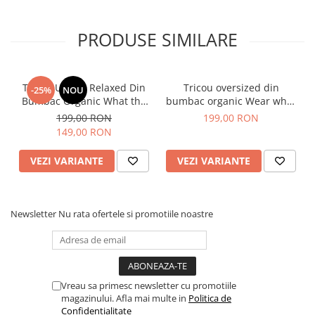
PRODUSE SIMILARE
Tabelul de mărimi este furnizat de producător.
Tricou Unisex Relaxed Din
Tricou oversized din
-25%
NOU
SUGESTIE! Măsurați unul dintre tricourile preferate de
Bumbac Organic What the
bumbac organic Wear what
acasă și comparați dimensiunile cu cele din tabel.
fuck is matcha
make you feel like you
199,00 RON
199,00 RON
A - lățimea pieptului măsurată la 2,5 cm sub axilă, B - lungimea
149,00 RON
tricoului, C - lungimea mânecii
Sizes
XXS
XS
S
M
L
XL
XXL
3XL
VEZI VARIANTE
VEZI VARIANTE
A
59
61
63
67
70
73
77
81
B
64
67
71
75
77
79
81
83
Newsletter
Nu rata ofertele si promotiile noastre
C
20.5
21.5
23
24.5
25
25.5
26
26.5
Vreau sa primesc newsletter cu promotiile
magazinului. Afla mai multe in
Politica de
Confidentialitate