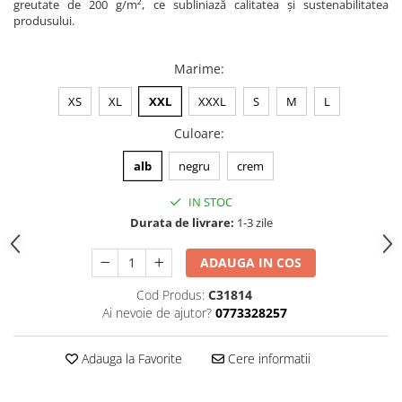
greutate de 200 g/m², ce subliniază calitatea și sustenabilitatea
produsului.
Marime
:
XS
XL
XXL
XXXL
S
M
L
Culoare
:
alb
negru
crem
IN STOC
Durata de livrare:
1-3 zile
ADAUGA IN COS
Cod Produs:
C31814
Ai nevoie de ajutor?
0773328257
Adauga la Favorite
Cere informatii