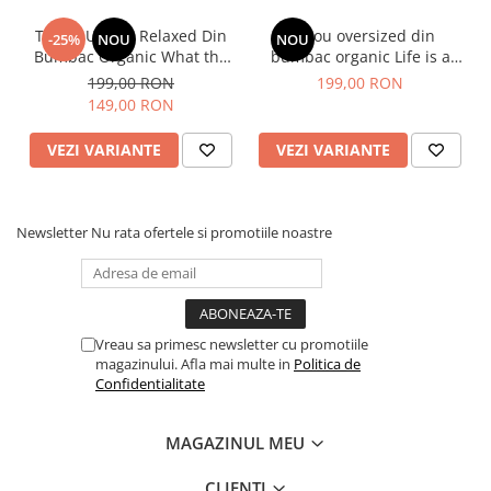
Tabelul de mărimi este furnizat de producător.
Tricou Unisex Relaxed Din
Tricou oversized din
-25%
NOU
NOU
SUGESTIE! Măsurați unul dintre tricourile preferate de
Bumbac Organic What the
bumbac organic Life is a
acasă și comparați dimensiunile cu cele din tabel.
fuck is matcha
party dress for it
199,00 RON
199,00 RON
A - lățimea pieptului măsurată la 2,5 cm sub axilă, B - lungimea
149,00 RON
tricoului, C - lungimea mânecii
Sizes
XXS
XS
S
M
L
XL
XXL
3XL
VEZI VARIANTE
VEZI VARIANTE
A
59
61
63
67
70
73
77
81
B
64
67
71
75
77
79
81
83
Newsletter
Nu rata ofertele si promotiile noastre
C
20.5
21.5
23
24.5
25
25.5
26
26.5
Vreau sa primesc newsletter cu promotiile
magazinului. Afla mai multe in
Politica de
Confidentialitate
MAGAZINUL MEU
CLIENTI