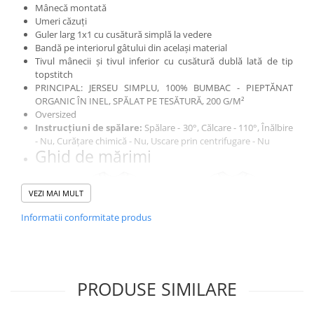
Mânecă montată
Umeri căzuți
Guler larg 1x1 cu cusătură simplă la vedere
Bandă pe interiorul gâtului din același material
Tivul mânecii și tivul inferior cu cusătură dublă lată de tip
topstitch
PRINCIPAL: JERSEU SIMPLU, 100% BUMBAC - PIEPTĂNAT
ORGANIC ÎN INEL, SPĂLAT PE TESĂTURĂ, 200 G/M²
Oversized
Instrucțiuni de spălare:
Spălare - 30°, Călcare - 110°, Înălbire
- Nu, Curățare chimică - Nu, Uscare prin centrifugare - Nu
Ghid de mărimi
VEZI MAI MULT
Informatii conformitate produs
PRODUSE SIMILARE