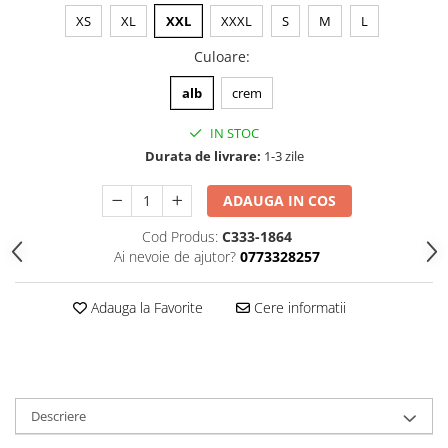
XS
XL
XXL
XXXL
S
M
L
Culoare
:
alb
crem
IN STOC
Durata de livrare:
1-3 zile
ADAUGA IN COS
Cod Produs:
C333-1864
Ai nevoie de ajutor?
0773328257
Adauga la Favorite
Cere informatii
Descriere