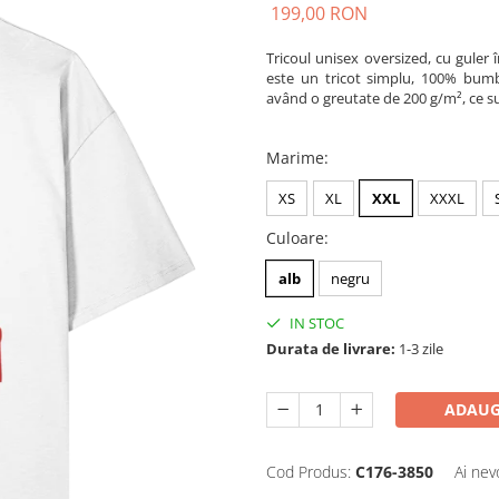
199,00 RON
Tricoul unisex oversized, cu guler 
este un tricot simplu, 100% bumbac
având o greutate de 200 g/m², ce sub
Marime
:
XS
XL
XXL
XXXL
Culoare
:
alb
negru
IN STOC
Durata de livrare:
1-3 zile
ADAUG
Cod Produs:
C176-3850
Ai nev