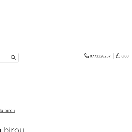
0773328257
0,00
la birou
a birou