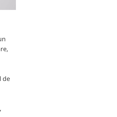
un
re,
l de
,