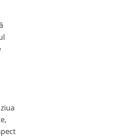
ă
ul
e
 ziua
te,
spect