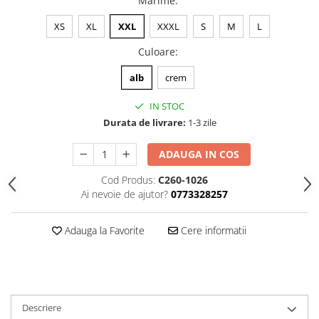
Marime
:
XS
XL
XXL
XXXL
S
M
L
Culoare
:
alb
crem
IN STOC
Durata de livrare:
1-3 zile
ADAUGA IN COS
Cod Produs:
C260-1026
Ai nevoie de ajutor?
0773328257
Adauga la Favorite
Cere informatii
Descriere