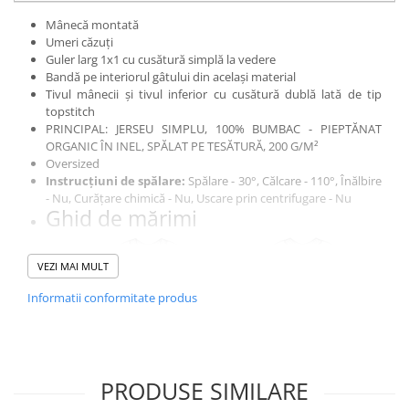
Mânecă montată
Umeri căzuți
Guler larg 1x1 cu cusătură simplă la vedere
Bandă pe interiorul gâtului din același material
Tivul mânecii și tivul inferior cu cusătură dublă lată de tip
topstitch
PRINCIPAL: JERSEU SIMPLU, 100% BUMBAC - PIEPTĂNAT
ORGANIC ÎN INEL, SPĂLAT PE TESĂTURĂ, 200 G/M²
Oversized
Instrucțiuni de spălare:
Spălare - 30°, Călcare - 110°, Înălbire
- Nu, Curățare chimică - Nu, Uscare prin centrifugare - Nu
Ghid de mărimi
VEZI MAI MULT
Informatii conformitate produs
PRODUSE SIMILARE