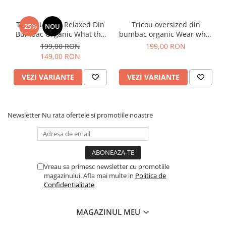
Tabelul de mărimi este furnizat de producător.
Tricou Unisex Relaxed Din
Tricou oversized din
-25%
NOU
SUGESTIE! Măsurați unul dintre tricourile preferate de
Bumbac Organic What the
bumbac organic Wear what
acasă și comparați dimensiunile cu cele din tabel.
fuck is matcha
make you feel like you
199,00 RON
199,00 RON
A - lățimea pieptului măsurată la 2,5 cm sub axilă, B - lungimea
149,00 RON
tricoului, C - lungimea mânecii
Sizes
XXS
XS
S
M
L
XL
XXL
3XL
VEZI VARIANTE
VEZI VARIANTE
A
59
61
63
67
70
73
77
81
B
64
67
71
75
77
79
81
83
Newsletter
Nu rata ofertele si promotiile noastre
C
20.5
21.5
23
24.5
25
25.5
26
26.5
Vreau sa primesc newsletter cu promotiile
magazinului. Afla mai multe in
Politica de
Confidentialitate
MAGAZINUL MEU