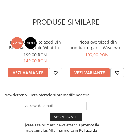
PRODUSE SIMILARE
Tabelul de mărimi este furnizat de producător.
Tricou Unisex Relaxed Din
Tricou oversized din
-25%
NOU
SUGESTIE! Măsurați unul dintre tricourile preferate de
Bumbac Organic What the
bumbac organic Wear what
acasă și comparați dimensiunile cu cele din tabel.
fuck is matcha
make you feel like you
199,00 RON
199,00 RON
A - lățimea pieptului măsurată la 2,5 cm sub axilă, B - lungimea
149,00 RON
tricoului, C - lungimea mânecii
Sizes
XXS
XS
S
M
L
XL
XXL
3XL
VEZI VARIANTE
VEZI VARIANTE
A
59
61
63
67
70
73
77
81
B
64
67
71
75
77
79
81
83
Newsletter
Nu rata ofertele si promotiile noastre
C
20.5
21.5
23
24.5
25
25.5
26
26.5
Vreau sa primesc newsletter cu promotiile
magazinului. Afla mai multe in
Politica de