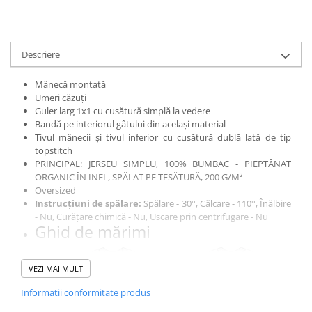
Descriere
Mânecă montată
Umeri căzuți
Guler larg 1x1 cu cusătură simplă la vedere
Bandă pe interiorul gâtului din același material
Tivul mânecii și tivul inferior cu cusătură dublă lată de tip
topstitch
PRINCIPAL: JERSEU SIMPLU, 100% BUMBAC - PIEPTĂNAT
ORGANIC ÎN INEL, SPĂLAT PE TESĂTURĂ, 200 G/M²
Oversized
Instrucțiuni de spălare:
Spălare - 30°, Călcare - 110°, Înălbire
- Nu, Curățare chimică - Nu, Uscare prin centrifugare - Nu
Ghid de mărimi
VEZI MAI MULT
Informatii conformitate produs