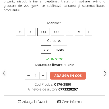
organic, răsucit la inel și pieptănat, tratat prin spălare, având o
greutate de 200 g/m², ce subliniază calitatea și sustenabilitatea
produsului.
Marime
:
XS
XL
XXL
XXXL
S
M
L
Culoare
:
alb
negru
IN STOC
Durata de livrare:
1-3 zile
ADAUGA IN COS
Cod Produs:
C176-3850
Ai nevoie de ajutor?
0773328257
Adauga la Favorite
Cere informatii