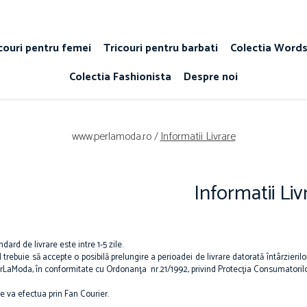
couri pentru femei
Tricouri pentru barbati
Colectia Word
Colectia Fashionista
Despre noi
www.perlamoda.ro /
Informatii Livrare
Informatii Liv
dard de livrare este intre 1-5 zile.
trebuie să accepte o posibilă prelungire a perioadei de livrare datorată întârzier
LaModa, în conformitate cu Ordonanţa nr.21/1992, privind Protecţia Consumatorilor,
e va efectua prin Fan Courier.