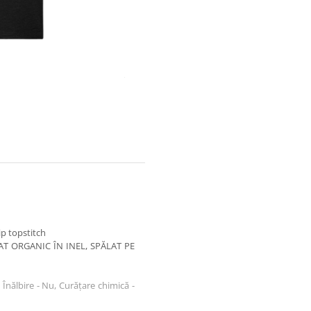
ip topstitch
AT ORGANIC ÎN INEL, SPĂLAT PE
 Înălbire - Nu, Curățare chimică -