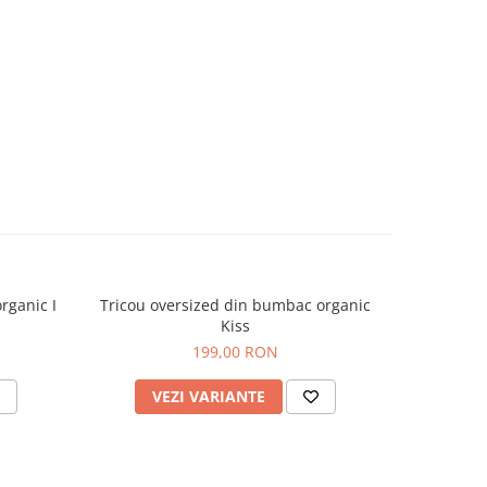
Tricou oversized din bumbac organic
Tricou oversized di
Kiss
199,00 RON
VEZI VARIANTE
V