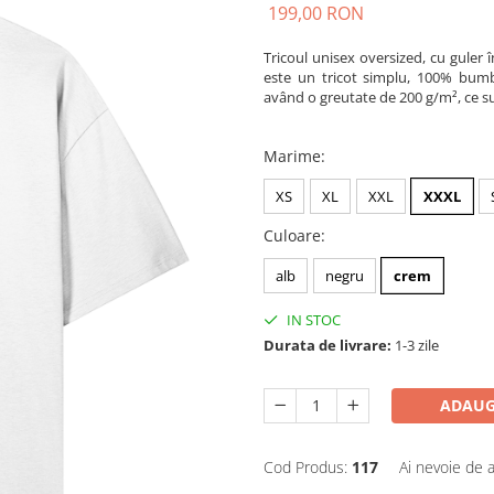
199,00 RON
Tricoul unisex oversized, cu guler 
este un tricot simplu, 100% bumbac
având o greutate de 200 g/m², ce sub
Marime
:
XS
XL
XXL
XXXL
Culoare
:
alb
negru
crem
IN STOC
Durata de livrare:
1-3 zile
ADAUG
Cod Produs:
117
Ai nevoie de a