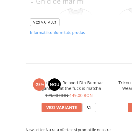
Ghid de mărimi
VEZI MAI MULT
Informatii conformitate produs
Tricou Unisex Relaxed Din Bumbac
Tricou
-25%
NOU
Tabelul de mărimi este furnizat de producător.
Organic What the fuck is matcha
Wear
SUGESTIE! Măsurați unul dintre tricourile pre
199,00 RON
149,00 RON
dimensiunile cu cele din tabel.
A - lățimea pieptului măsurată la 2,5 cm sub axilă, B -
VEZI VARIANTE
mânecii
Sizes
XXS
XS
S
M
L
XL
XX
A
59
61
63
67
70
73
77
Newsletter
Nu rata ofertele si promotiile noastre