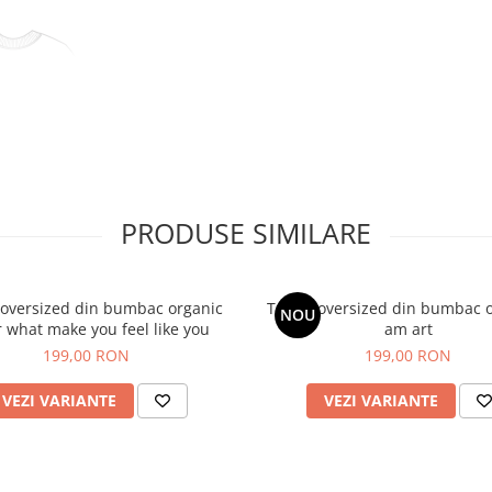
PRODUSE SIMILARE
 oversized din bumbac organic
Tricou oversized din bumbac organic I
NOU
 what make you feel like you
am art
ferate de acasă și comparați
199,00 RON
199,00 RON
 lungimea tricoului, C - lungimea
VEZI VARIANTE
VEZI VARIANTE
L
3XL
81