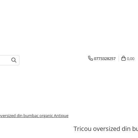
0773328257
0,00
oversized din bumbac organic Antique
Tricou oversized din 