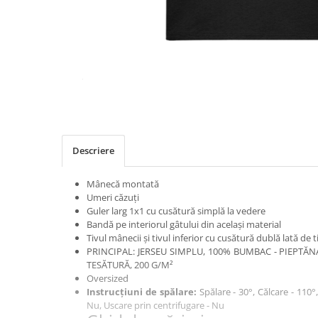
Distribuie
pe
Facebook
Descriere
Mânecă montată
Umeri căzuți
Guler larg 1x1 cu cusătură simplă la vedere
Bandă pe interiorul gâtului din același material
Tivul mânecii și tivul inferior cu cusătură dublă lată de t
PRINCIPAL: JERSEU SIMPLU, 100% BUMBAC - PIEPTĂN
TESĂTURĂ, 200 G/M²
Oversized
Instrucțiuni de spălare:
Spălare - 30°, Călcare - 110°,
Nu, Uscare prin centrifugare - Nu