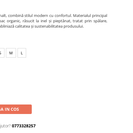
înalt, combină stilul modern cu confortul. Materialul principal
 organic, răsucit la inel și pieptănat, tratat prin spălare,
liniază calitatea și sustenabilitatea produsului.
S
M
L
A IN COS
jutor?
0773328257