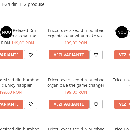
1-
24
din
112
produse
Unisex Relaxed Din
Tricou oversized din bumbac
Tricou oversized din bumbac
NOU
NOU
 Organic What the
organic Wear what make you
or
uck is matcha
feel like you
0 RON
149,00 RON
199,00 RON
VARIANTE
VEZI VARIANTE
VEZI
ed din bumbac
Tricou oversized din bumbac
Tricou o
ic Enjoy happier
organic Be the game changer
199,00 RON
199,00 RON
VARIANTE
VEZI VARIANTE
VEZI
versized din bumbac
Tricou oversized din bumbac
Tricou o