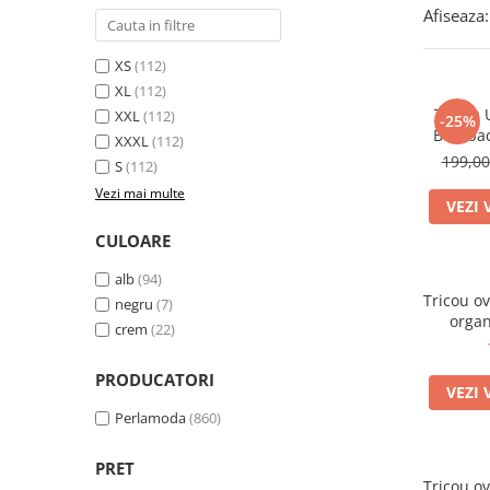
Afiseaza:
XS
(112)
XL
(112)
Tricou 
XXL
(112)
-25%
Bumbac
XXXL
(112)
f
199,0
S
(112)
Vezi mai multe
VEZI 
CULOARE
alb
(94)
Tricou oversiz
negru
(7)
organ
crem
(22)
PRODUCATORI
VEZI 
Perlamoda
(860)
PRET
Tricou o