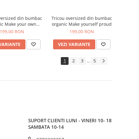
Tricou oversized din bumbac
ur own
organic Make yourself proud
revolution
199,00 RON
199,00 RON
 VARIANTE
VEZI VARIANTE
1
2
3
5
...
SUPORT CLIENTI
LUNI - VINERI 10- 18
SAMBATA 10-14