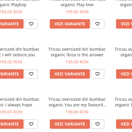
ganic Playboy
organic Play love
199,00 RON
199,00 RON
VARIANTE
VEZI VARIANTE
VEZI
ed din bumbac
Tricou oversized din bumbac
Tricou o
organic I will seduce you
organic Ibiza is the answer
199,00 RON
199,00 RON
VARIANTE
VEZI VARIANTE
VEZI
versized din bumbac
Tricou oversized din bumbac
Tricou o
organic I always hope
organic You are my favourite
organic I told chat GPT about
notification
199,00 RON
199,00 RON
VARIANTE
VEZI VARIANTE
VEZI