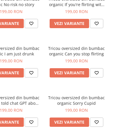
organic No risk no story
organic If you're flirting with
me
199,00 RON
199,00 RON
 VARIANTE
VEZI VARIANTE
versized din bumbac
Tricou oversized din bumbac
organic I am just drunk
organic Can you stop flirting
199,00 RON
199,00 RON
 VARIANTE
VEZI VARIANTE
versized din bumbac
Tricou oversized din bumbac
organic Sorry Cupid
you
199,00 RON
199,00 RON
 VARIANTE
VEZI VARIANTE