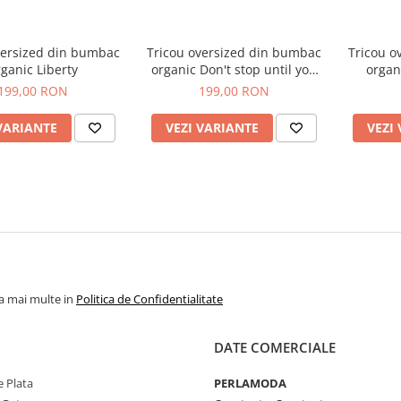
Tricou oversized din bumbac
Tricou oversized din bumbac
organic Liberty
organic Don't stop until you
organic Make yo
are proud
199,00 RON
199,00 RON
VARIANTE
VEZI VARIANTE
VEZI
la mai multe in
Politica de Confidentialitate
DATE COMERCIALE
 Plata
PERLAMODA