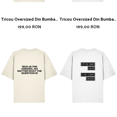
Tricou Oversized Din Bumbac
Tricou Oversized Din Bumbac
Organic If You're Flirting
Organic I Will Seduce You
199,00 RON
199,00 RON
With Me