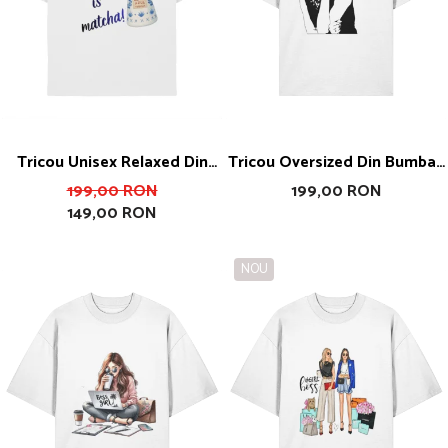
Tricou Unisex Relaxed Din
Tricou Oversized Din Bumbac
Bumbac Organic What The
Organic Life Is A Party Dress
199,00 RON
199,00 RON
149,00 RON
Fuck Is Matcha
For It
NOU