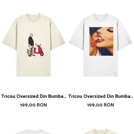
Tricou Oversized Din Bumbac
Tricou Oversized Din Bumbac
Organic Blanca
Organic Kiss
199,00 RON
199,00 RON