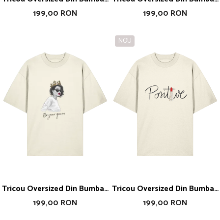
Organic Just Make Your
Organic I Am Art
199,00 RON
199,00 RON
Dreams True
NOU
Tricou Oversized Din Bumbac
Tricou Oversized Din Bumbac
Organic Be Your Queen
Organic Positive Vibe
199,00 RON
199,00 RON