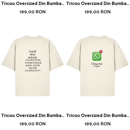
Tricou Oversized Din Bumbac
Tricou Oversized Din Bumbac
Organic Ibiza Is The Answer
Organic I Am Just Drunk
199,00 RON
199,00 RON
Tricou Oversized Din Bumbac
Tricou Oversized Din Bumbac
Organic Can You Stop Flirting
Organic I Always Hope
199,00 RON
199,00 RON