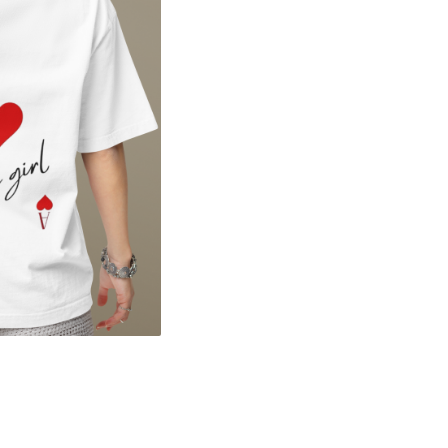
ibuie
book