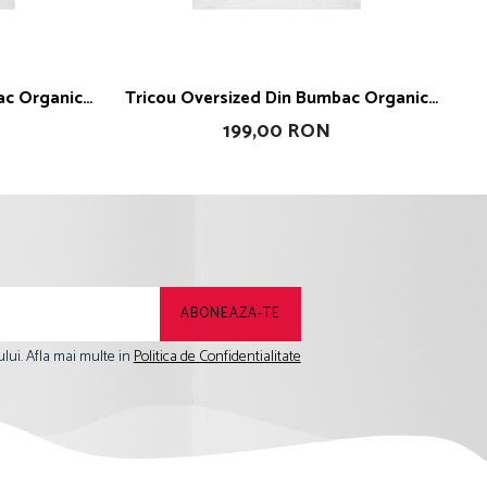
Tricou Oversized Din Bumbac Organic
T
Girls Boss
199,00 RON
lui. Afla mai multe in
Politica de Confidentialitate