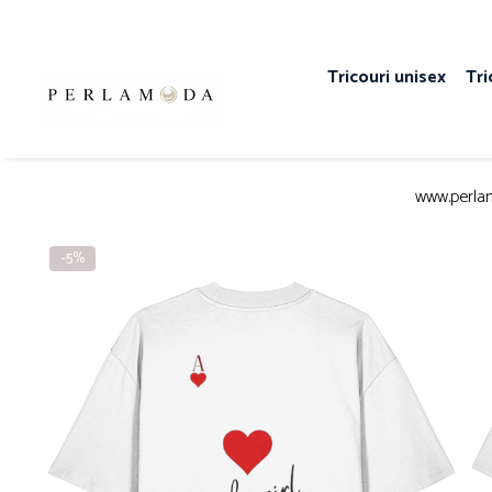
Tricouri unisex
Tri
www.perla
-5%