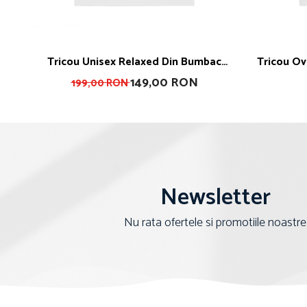
Tricou Unisex Relaxed Din Bumbac
Tricou Oversized Din Bumbac Organic
Organic What The Fuck Is Matcha
Life
149,00 RON
199,00 RON
Newsletter
Nu rata ofertele si promotiile noastre