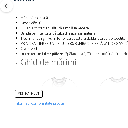
Mânecă montată
Umeri căzuți
Guler larg 1x1 cu cusătură simplă la vedere
Bandă pe interiorul gâtului din același material
Tivul mânecii și tivul inferior cu cusătură dublă lată de tip topstitch
PRINCIPAL: JERSEU SIMPLU, 100% BUMBAC - PIEPTĂNAT ORGANIC Î
Oversized
Instrucțiuni de spălare:
Spălare - 30°, Călcare - 110°, Înălbire -
Ghid de mărimi
VEZI MAI MULT
Informatii conformitate produs