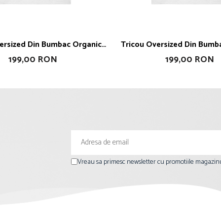
Tricou Oversized Din Bumbac Organic
 Is A Party Dress For It
Girl Work
199,00 RON
199,00 RON
Vreau sa primesc newsletter cu promotiile magazinu