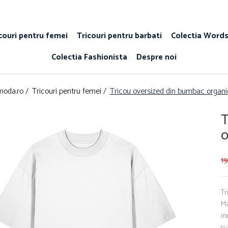
couri pentru femei
Tricouri pentru barbati
Colectia Word
Colectia Fashionista
Despre noi
moda.ro /
Tricouri pentru femei /
Tricou oversized din bumbac organic
T
o
1
Tr
Ma
in
su