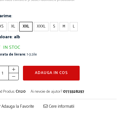
arime
:
XS
XL
XXL
XXXL
S
M
L
uloare
:
alb
IN STOC
rata de livrare:
1-3 zile
ADAUGA IN COS
d Produs:
C1120
Ai nevoie de ajutor?
0773328257
Adauga la Favorite
Cere informatii