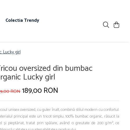
s
Colectia Trendy
 Lucky girl
ricou oversized din bumbac
rganic Lucky girl
189,00 RON
99,00 RON
icoul unisex oversized, cu guler înalt, combină stilul modern cu confortul.
terialul principal este un tricot simplu, 100% bumbac organic, răsucit la
el și pieptănat, tratat prin spălare, având o greutate de 200 g/m², ce
bliniază calitatea și sustenabilitatea produsului.