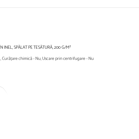
N INEL, SPĂLAT PE TESĂTURĂ, 200 G/M²
 Nu, Curățare chimică - Nu, Uscare prin centrifugare - Nu