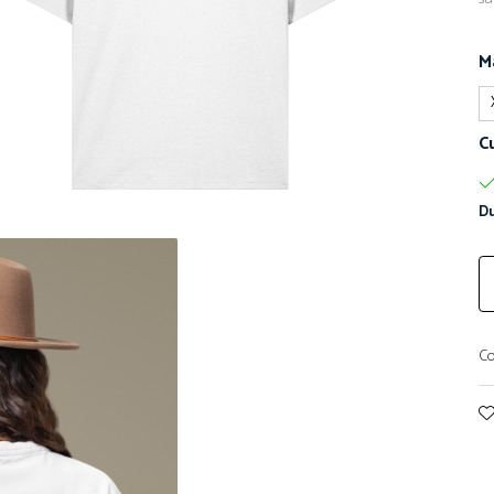
M
C
Du
Co