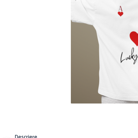
Distr
pe
Face
Descriere