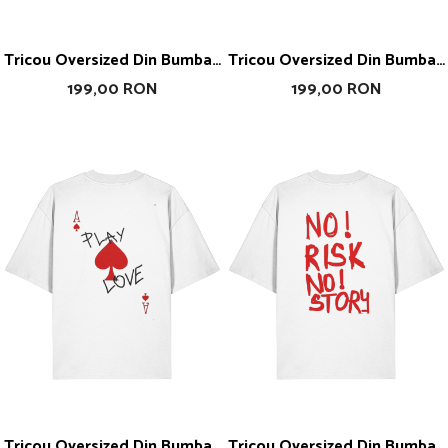
Tricou Oversized Din Bumbac
Tricou Oversized Din Bumbac
Organic Be The Game
Organic Playboy
199,00 RON
199,00 RON
Changer
Tricou Oversized Din Bumbac
Tricou Oversized Din Bumbac