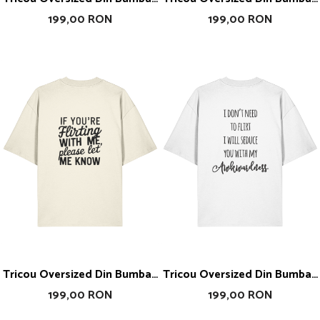
Organic Play Love
Organic No Risk No Story
199,00 RON
199,00 RON
Tricou Oversized Din Bumbac
Tricou Oversized Din Bumbac
Organic If You're Flirting
Organic I Will Seduce You
199,00 RON
199,00 RON
With Me