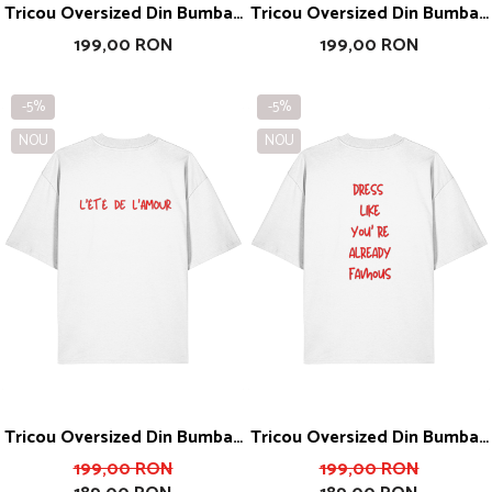
Tricou Oversized Din Bumbac
Tricou Oversized Din Bumbac
Organic Ibiza Is Calling
Organic Warning May Alcohol
199,00 RON
199,00 RON
-5%
-5%
NOU
NOU
Tricou Oversized Din Bumbac
Tricou Oversized Din Bumbac
Organic L'été De L'amour
Organic Famous
199,00 RON
199,00 RON