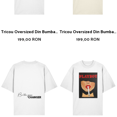
Tricou Oversized Din Bumbac
Tricou Oversized Din Bumbac
Organic Kiss
Organic Enjoy Happier
199,00 RON
199,00 RON