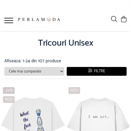
Tricouri Unisex
Afiseaza:
1-
24
din
107
produse
FILTRE
-25%
NOU
NOU