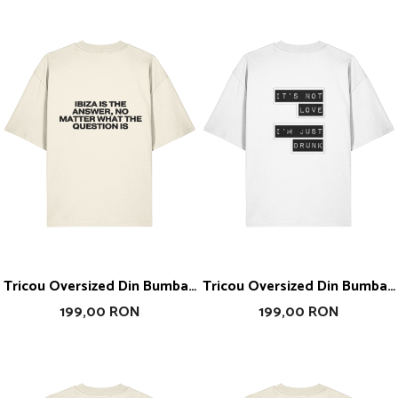
Tricou Oversized Din Bumbac
Tricou Oversized Din Bumbac
Organic Ibiza Is The Answer
Organic I Am Just Drunk
199,00 RON
199,00 RON