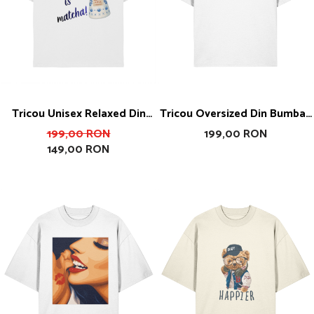
Tricou Unisex Relaxed Din
Tricou Oversized Din Bumbac
Bumbac Organic What The
Organic I Am Art
199,00 RON
199,00 RON
149,00 RON
Fuck Is Matcha