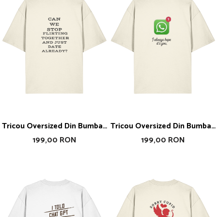
Tricou Oversized Din Bumbac
Tricou Oversized Din Bumbac
Organic Can You Stop Flirting
Organic I Always Hope
199,00 RON
199,00 RON