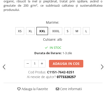
organic, răsucit la inel și pieptănat, tratat prin spălare, având o
greutate de 200 g/m², ce subliniază calitatea și sustenabilitatea
produsului.
Marime
:
XS
XL
XXL
XXXL
S
M
L
Culoare
:
alb
IN STOC
Durata de livrare:
1-3 zile
ADAUGA IN COS
Cod Produs:
C1151-7642-8251
Ai nevoie de ajutor?
0773328257
Adauga la Favorite
Cere informatii