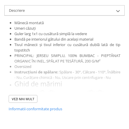
Descriere
Mânecă montată
Umeri căzuți
Guler larg 1x1 cu cusătură simplă la vedere
Bandă pe interiorul gâtului din același material
Tivul mânecii și tivul inferior cu cusătură dublă lată de tip
topstitch
PRINCIPAL: JERSEU SIMPLU, 100% BUMBAC - PIEPTĂNAT
ORGANIC ÎN INEL, SPĂLAT PE TESĂTURĂ, 200 G/M²
Oversized
Instrucțiuni de spălare:
Spălare - 30°, Călcare - 110°, Înălbire
- Nu, Curățare chimică - Nu, Uscare prin centrifugare - Nu
Ghid de mărimi
VEZI MAI MULT
Informatii conformitate produs