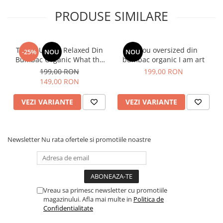
PRODUSE SIMILARE
Tabelul de mărimi este furnizat de producător.
Tricou Unisex Relaxed Din
Tricou oversized din
-25%
NOU
NOU
SUGESTIE! Măsurați unul dintre tricourile preferate de
Bumbac Organic What the
bumbac organic I am art
acasă și comparați dimensiunile cu cele din tabel.
fuck is matcha
199,00 RON
199,00 RON
A - lățimea pieptului măsurată la 2,5 cm sub axilă, B - lungimea
149,00 RON
tricoului, C - lungimea mânecii
Sizes
XXS
XS
S
M
L
XL
XXL
3XL
VEZI VARIANTE
VEZI VARIANTE
A
59
61
63
67
70
73
77
81
B
64
67
71
75
77
79
81
83
Newsletter
Nu rata ofertele si promotiile noastre
C
20.5
21.5
23
24.5
25
25.5
26
26.5
Vreau sa primesc newsletter cu promotiile
magazinului. Afla mai multe in
Politica de
Confidentialitate