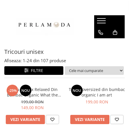
Tricouri unisex
Afiseaza:
1-
24
din
107
produse
FILTRE
Tricou Unisex Relaxed Din
Tricou oversized din bumbac
-25%
NOU
NOU
Bumbac Organic What the
organic I am art
fuck is matcha
199,00 RON
199,00 RON
149,00 RON
VEZI VARIANTE
VEZI VARIANTE