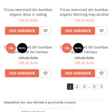
Tricou oversized din bumbac
Tricou oversized din bumbac
organic Ibiza is calling
organic Warning may alcohol
199,00 RON
199,00 RON
VEZI VARIANTE
VEZI VARIANTE
Tricou oversized din bumbac
Tricou oversized din bumbac
-5%
NOU
-5%
NOU
organic L'été de l'amour
organic Famous
199,00 RON
199,00 RON
189,00 RON
189,00 RON
VEZI VARIANTE
VEZI VARIANTE
1
2
3
5
...
Newsletter
Nu rata ofertele si promotiile noastre