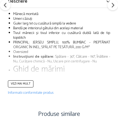
Descriere
Mânecă montată
Umeri căzuți
Guler larg 1x1 cu cusătură simplă la vedere
Bandă pe interiorul gâtului din același material
Tivul mânecii și tivul inferior cu cusătură dublă lată de tip
topstitch
PRINCIPAL: JERSEU SIMPLU, 100% BUMBAC - PIEPTĂNAT
ORGANIC ÎN INEL, SPĂLAT PE TESĂTURĂ, 200 G/M²
Oversized
Instrucțiuni de spălare:
Spălare - 30°, Călcare - 110°, Înălbire -
Nu, Curățare chimică - Nu, Uscare prin centrifugare - Nu
Ghid de mărimi
VEZI MAI MULT
Informatii conformitate produs
Produse similare