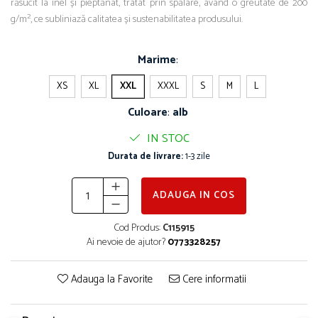
răsucit la inel și pieptănat, tratat prin spălare, având o greutate de 200
g/m², ce subliniază calitatea și sustenabilitatea produsului.
Marime
:
XS
XL
XXL
XXXL
S
M
L
Culoare
:
alb
IN STOC
Durata de livrare:
1-3 zile
ADAUGA IN COS
Cod Produs:
C115915
Ai nevoie de ajutor?
0773328257
Adauga la Favorite
Cere informatii