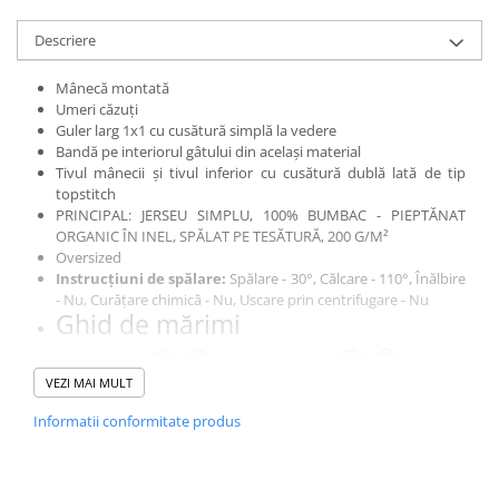
Descriere
Mânecă montată
Umeri căzuți
Guler larg 1x1 cu cusătură simplă la vedere
Bandă pe interiorul gâtului din același material
Tivul mânecii și tivul inferior cu cusătură dublă lată de tip
topstitch
PRINCIPAL: JERSEU SIMPLU, 100% BUMBAC - PIEPTĂNAT
ORGANIC ÎN INEL, SPĂLAT PE TESĂTURĂ, 200 G/M²
Oversized
Instrucțiuni de spălare:
Spălare - 30°, Călcare - 110°, Înălbire
- Nu, Curățare chimică - Nu, Uscare prin centrifugare - Nu
Ghid de mărimi
VEZI MAI MULT
Informatii conformitate produs