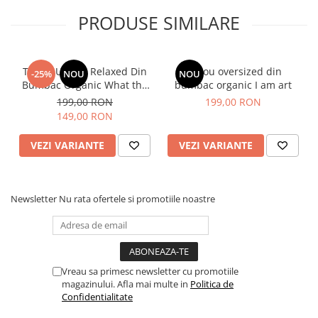
PRODUSE SIMILARE
Tabelul de mărimi este furnizat de producător.
Tricou Unisex Relaxed Din
Tricou oversized din
-25%
NOU
NOU
SUGESTIE! Măsurați unul dintre tricourile preferate de
Bumbac Organic What the
bumbac organic I am art
acasă și comparați dimensiunile cu cele din tabel.
fuck is matcha
199,00 RON
199,00 RON
A - lățimea pieptului măsurată la 2,5 cm sub axilă, B - lungimea
149,00 RON
tricoului, C - lungimea mânecii
Sizes
XXS
XS
S
M
L
XL
XXL
3XL
VEZI VARIANTE
VEZI VARIANTE
A
59
61
63
67
70
73
77
81
B
64
67
71
75
77
79
81
83
Newsletter
Nu rata ofertele si promotiile noastre
C
20.5
21.5
23
24.5
25
25.5
26
26.5
Vreau sa primesc newsletter cu promotiile
magazinului. Afla mai multe in
Politica de
Confidentialitate