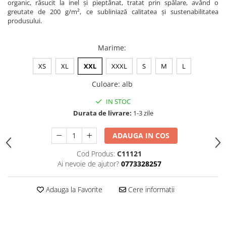
organic, răsucit la inel și pieptănat, tratat prin spălare, având o
greutate de 200 g/m², ce subliniază calitatea și sustenabilitatea
produsului.
Marime
:
XS
XL
XXL
XXXL
S
M
L
Culoare
:
alb
IN STOC
Durata de livrare:
1-3 zile
ADAUGA IN COS
Cod Produs:
C11121
Ai nevoie de ajutor?
0773328257
Adauga la Favorite
Cere informatii