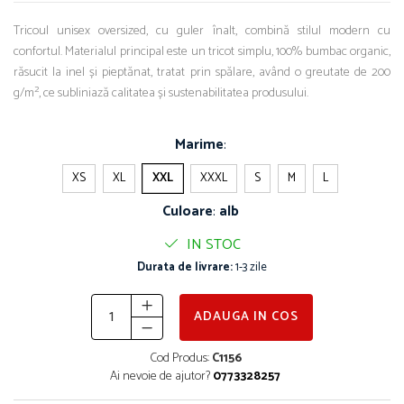
Tricoul unisex oversized, cu guler înalt, combină stilul modern cu
confortul. Materialul principal este un tricot simplu, 100% bumbac organic,
răsucit la inel și pieptănat, tratat prin spălare, având o greutate de 200
g/m², ce subliniază calitatea și sustenabilitatea produsului.
Marime
:
XS
XL
XXL
XXXL
S
M
L
Culoare
:
alb
IN STOC
Durata de livrare:
1-3 zile
ADAUGA IN COS
Cod Produs:
C1156
Ai nevoie de ajutor?
0773328257