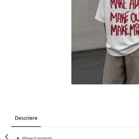
Distr
pe
Face
Descriere
Mânecă montată