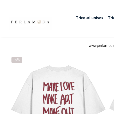
Tricouri unisex
Tri
www.perlamoda
-5%