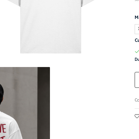
M
C
Du
Co