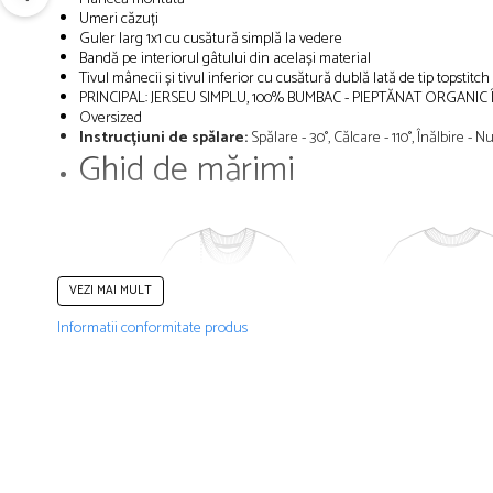
Umeri căzuți
Guler larg 1x1 cu cusătură simplă la vedere
Bandă pe interiorul gâtului din același material
Tivul mânecii și tivul inferior cu cusătură dublă lată de tip topstitch
PRINCIPAL: JERSEU SIMPLU, 100% BUMBAC - PIEPTĂNAT ORGANIC Î
Oversized
Instrucțiuni de spălare:
Spălare - 30°, Călcare - 110°, Înălbire -
Ghid de mărimi
VEZI MAI MULT
Informatii conformitate produs