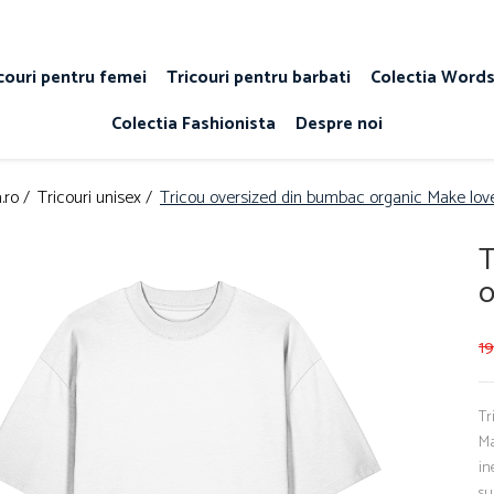
couri pentru femei
Tricouri pentru barbati
Colectia Word
Colectia Fashionista
Despre noi
.ro /
Tricouri unisex /
Tricou oversized din bumbac organic Make lov
T
o
1
Tr
Ma
in
su