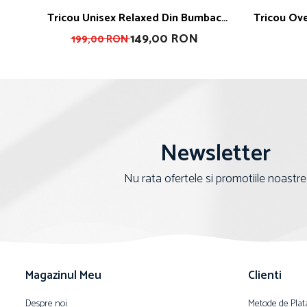
Tricou Unisex Relaxed Din Bumbac
Tricou Oversized Din Bumbac Organic I
Organic What The Fuck Is Matcha
149,00 RON
199,00 RON
Newsletter
Nu rata ofertele si promotiile noastre
Magazinul Meu
Clienti
Despre noi
Metode de Plat