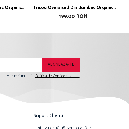
ac Organic
Tricou Oversized Din Bumbac Organic
Tric
Enjoy Happier
199,00 RON
lui. Afla mai multe in
Politica de Confidentialitate
Suport Clienti
Luni - Vineri 10- 18 Sambata 10-14