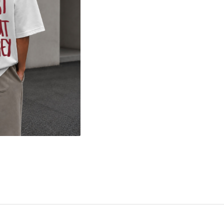
ibuie
book