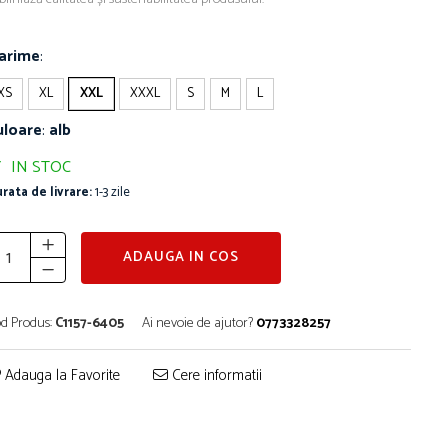
arime
:
XS
XL
XXL
XXXL
S
M
L
uloare
:
alb
IN STOC
rata de livrare:
1-3 zile
ADAUGA IN COS
d Produs:
C1157-6405
Ai nevoie de ajutor?
0773328257
Adauga la Favorite
Cere informatii