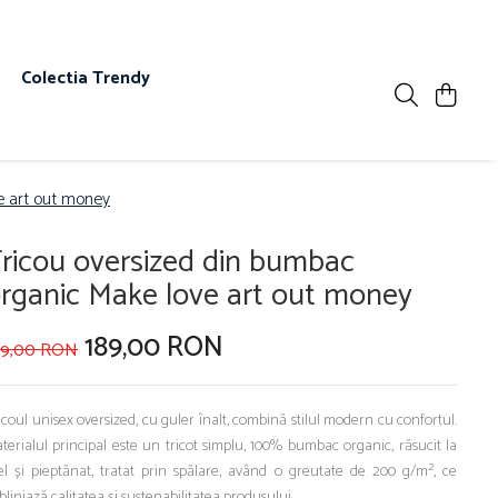
s
Colectia Trendy
e art out money
ricou oversized din bumbac
rganic Make love art out money
189,00 RON
99,00 RON
icoul unisex oversized, cu guler înalt, combină stilul modern cu confortul.
terialul principal este un tricot simplu, 100% bumbac organic, răsucit la
el și pieptănat, tratat prin spălare, având o greutate de 200 g/m², ce
bliniază calitatea și sustenabilitatea produsului.