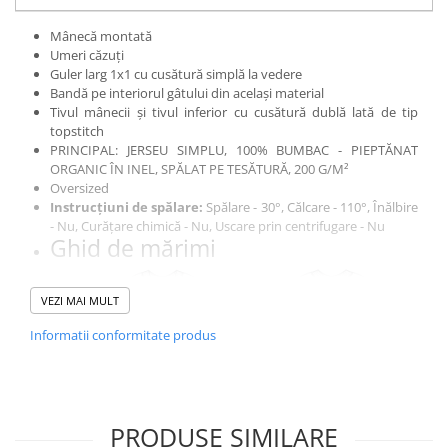
Mânecă montată
Umeri căzuți
Guler larg 1x1 cu cusătură simplă la vedere
Bandă pe interiorul gâtului din același material
Tivul mânecii și tivul inferior cu cusătură dublă lată de tip
topstitch
PRINCIPAL: JERSEU SIMPLU, 100% BUMBAC - PIEPTĂNAT
ORGANIC ÎN INEL, SPĂLAT PE TESĂTURĂ, 200 G/M²
Oversized
Instrucțiuni de spălare:
Spălare - 30°, Călcare - 110°, Înălbire
- Nu, Curățare chimică - Nu, Uscare prin centrifugare - Nu
Ghid de mărimi
VEZI MAI MULT
Informatii conformitate produs
PRODUSE SIMILARE