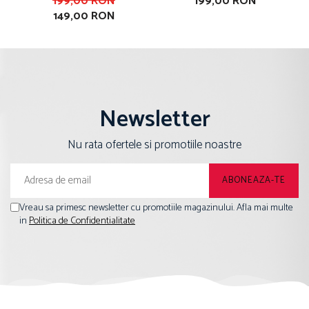
199,00 RON
199,00 RON
149,00 RON
Fuck Is Matcha
Newsletter
Nu rata ofertele si promotiile noastre
Vreau sa primesc newsletter cu promotiile magazinului. Afla mai multe
in
Politica de Confidentialitate