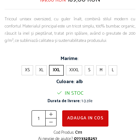
199,00 RON
Tricoul unisex oversized, cu guler înalt, combină stilul modern cu
confortul. Materialul principal este un tricot simplu, 100% bumbac organic,
răsucit la inel și pieptănat, tratat prin spălare, având o greutate de 200
g/m², ce subliniază calitatea și sustenabilitatea produsului.
Marime
:
XS
XL
XXL
XXXL
S
M
L
Culoare
:
alb
IN STOC
Durata de livrare:
1-3 zile
ADAUGA IN COS
Cod Produs:
C111
Ai nevoie de ajutor?
0773328257