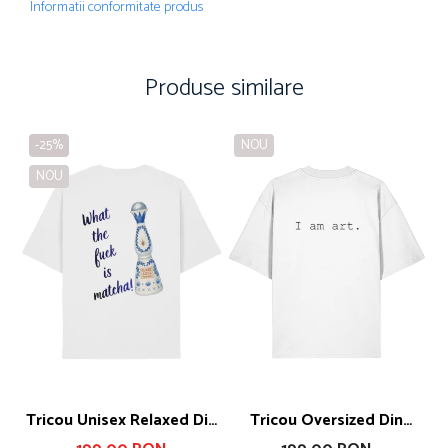
Informatii conformitate produs
Produse similare
-25%
NOU
NOU
Tabelul de mărimi este furnizat de producător.
SUGESTIE! Măsurați unul dintre tricourile preferate de
acasă și comparați dimensiunile cu cele din tabel.
A - lățimea pieptului măsurată la 2,5 cm sub axilă, B - lungimea
tricoului, C - lungimea mânecii
Sizes
XXS
XS
S
M
L
XL
XXL
3XL
A
59
61
63
67
70
73
77
81
B
64
67
71
75
77
79
81
83
Tricou Unisex Relaxed Din
Tricou Oversized Din
C
20.5
21.5
23
24.5
25
25.5
26
26.5
Bumbac Organic What The
Bumbac Organic I Am Art