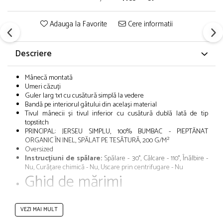
Adauga la Favorite
Cere informatii
Descriere
Mânecă montată
Umeri căzuți
Guler larg 1x1 cu cusătură simplă la vedere
Bandă pe interiorul gâtului din același material
Tivul mânecii și tivul inferior cu cusătură dublă lată de tip
topstitch
PRINCIPAL: JERSEU SIMPLU, 100% BUMBAC - PIEPTĂNAT
ORGANIC ÎN INEL, SPĂLAT PE TESĂTURĂ, 200 G/M²
Oversized
Instrucțiuni de spălare:
Spălare - 30°, Călcare - 110°, Înălbire -
Nu, Curățare chimică - Nu, Uscare prin centrifugare - Nu
Ghid de mărimi
VEZI MAI MULT