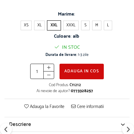
Marime
:
XS
XL
XXL
XXXL
S
M
L
Culoare
:
alb
IN STOC
Durata de livrare:
1-3 zile
ADAUGA IN COS
Cod Produs:
C11212
Ai nevoie de ajutor?
0773328257
Adauga la Favorite
Cere informatii
Descriere