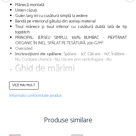
Mânecă montată
Umeri căzuți
Guler larg 1x1 cu cusătură simplă la vedere
Bandă pe interiorul gâtului din același material
Tivul mânecii și tivul inferior cu cusătură dublă lată de tip
topstitch
PRINCIPAL: JERSEU SIMPLU, 100% BUMBAC - PIEPTĂNAT
ORGANIC ÎN INEL, SPĂLAT PE TESĂTURĂ, 200 G/M²
Oversized
Instrucțiuni de spălare:
Spălare - 30°, Călcare - 110°, Înălbire -
Nu, Curățare chimică - Nu, Uscare prin centrifugare - Nu
Ghid de mărimi
VEZI MAI MULT
Informatii conformitate produs
Produse similare