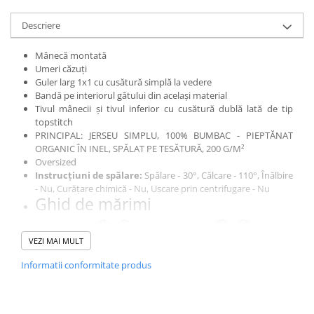
Descriere
Mânecă montată
Umeri căzuți
Guler larg 1x1 cu cusătură simplă la vedere
Bandă pe interiorul gâtului din același material
Tivul mânecii și tivul inferior cu cusătură dublă lată de tip
topstitch
PRINCIPAL: JERSEU SIMPLU, 100% BUMBAC - PIEPTĂNAT
ORGANIC ÎN INEL, SPĂLAT PE TESĂTURĂ, 200 G/M²
Oversized
Instrucțiuni de spălare:
Spălare - 30°, Călcare - 110°, Înălbire
- Nu, Curățare chimică - Nu, Uscare prin centrifugare - Nu
Ghid de mărimi
VEZI MAI MULT
Informatii conformitate produs