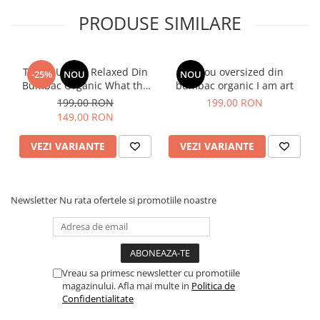
PRODUSE SIMILARE
Tabelul de mărimi este furnizat de producător.
Tricou Unisex Relaxed Din
Tricou oversized din
-25%
NOU
NOU
SUGESTIE! Măsurați unul dintre tricourile preferate de
Bumbac Organic What the
bumbac organic I am art
acasă și comparați dimensiunile cu cele din tabel.
fuck is matcha
199,00 RON
199,00 RON
A - lățimea pieptului măsurată la 2,5 cm sub axilă, B - lungimea
149,00 RON
tricoului, C - lungimea mânecii
Sizes
XXS
XS
S
M
L
XL
XXL
3XL
VEZI VARIANTE
VEZI VARIANTE
A
59
61
63
67
70
73
77
81
B
64
67
71
75
77
79
81
83
Newsletter
Nu rata ofertele si promotiile noastre
C
20.5
21.5
23
24.5
25
25.5
26
26.5
Vreau sa primesc newsletter cu promotiile
magazinului. Afla mai multe in
Politica de
Confidentialitate