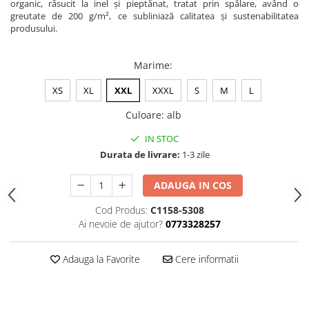
organic, răsucit la inel și pieptănat, tratat prin spălare, având o
greutate de 200 g/m², ce subliniază calitatea și sustenabilitatea
produsului.
Marime
:
XS
XL
XXL
XXXL
S
M
L
Culoare
:
alb
IN STOC
Durata de livrare:
1-3 zile
ADAUGA IN COS
Cod Produs:
C1158-5308
Ai nevoie de ajutor?
0773328257
Adauga la Favorite
Cere informatii