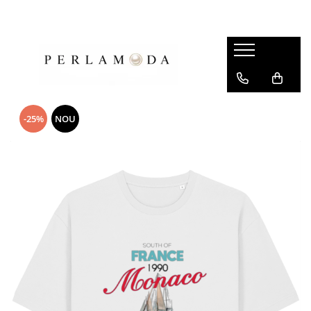
-25%
NOU