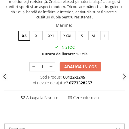
moliciune și rezistență. Croiala relaxed și materialul spălat asigură
confort sporit și un aspect modern. Tricoul are mâneci set-in, guler cu
rib 1x1 și bandă de întărire la interior, iar tivurile sunt finisate cu
cusături duble pentru rezistență .
Marime
:
XS
XL
XXL
XXXL
S
M
L
IN STOC
Durata de livrare:
1-3 zile
ADAUGA IN COS
Cod Produs:
C0122-2245
Ai nevoie de ajutor?
0773328257
Adauga la Favorite
Cere informatii
Descriere