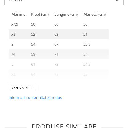
Mărime
Piept (cm)
Lungime (cm)
Mânecă (cm)
XXS
50
60
20
XS
52
63
21
S
54
67
22.5
M
58
71
24
L
61
73
24.5
XL
64
75
25
XXL
68
77
25.5
VEZI MAI MULT
3XL
72
79
26
Informatii conformitate produs
PRODUSE SIMILARE