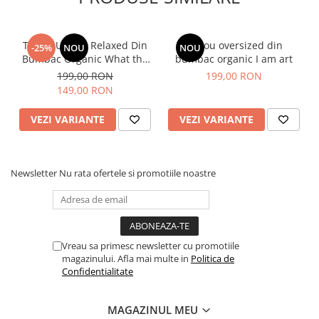
Tricou Unisex Relaxed Din
Tricou oversized din
-25%
NOU
NOU
Bumbac Organic What the
bumbac organic I am art
fuck is matcha
199,00 RON
199,00 RON
149,00 RON
VEZI VARIANTE
VEZI VARIANTE
Newsletter
Nu rata ofertele si promotiile noastre
Vreau sa primesc newsletter cu promotiile
magazinului. Afla mai multe in
Politica de
Confidentialitate
MAGAZINUL MEU