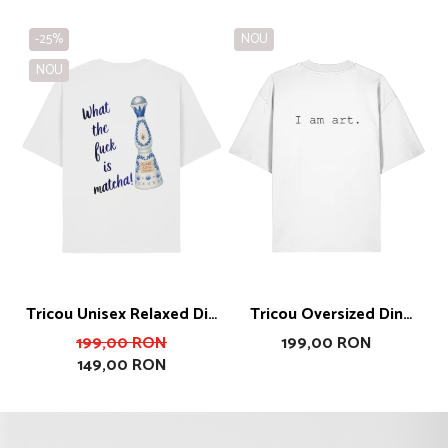
-25%
NOU
NOU
Tricou Unisex Relaxed Din
Tricou Oversized Din
Bumbac Organic What The
Bumbac Organic I Am Art
199,00 RON
199,00 RON
149,00 RON
Fuck Is Matcha