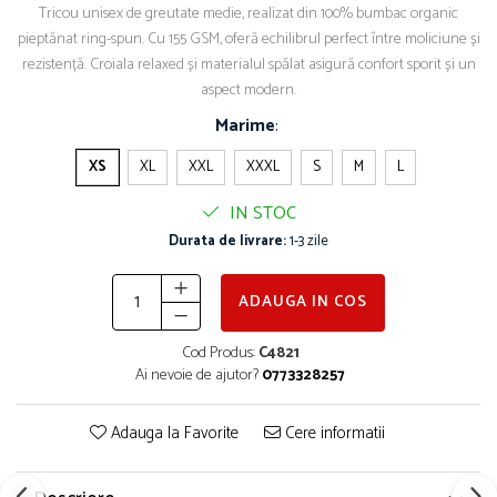
Tricou unisex de greutate medie, realizat din 100% bumbac organic
pieptănat ring-spun. Cu 155 GSM, oferă echilibrul perfect între moliciune și
rezistență. Croiala relaxed și materialul spălat asigură confort sporit și un
aspect modern.
Marime
:
XS
XL
XXL
XXXL
S
M
L
IN STOC
Durata de livrare:
1-3 zile
ADAUGA IN COS
Cod Produs:
C4821
Ai nevoie de ajutor?
0773328257
Adauga la Favorite
Cere informatii