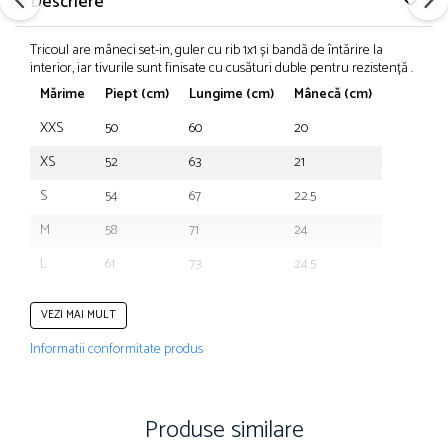
Descriere
Tricoul are mâneci set-in, guler cu rib 1x1 și bandă de întărire la
interior, iar tivurile sunt finisate cu cusături duble pentru rezistență .
Mărime
Piept (cm)
Lungime (cm)
Mânecă (cm)
XXS
50
60
20
XS
52
63
21
S
54
67
22.5
M
58
71
24
L
61
73
24.5
XL
64
75
25
VEZI MAI MULT
XXL
68
77
25.5
Informatii conformitate produs
3XL
72
79
26
Produse similare