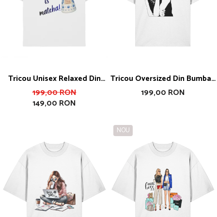
Tricou Unisex Relaxed Din
Tricou Oversized Din Bumbac
Bumbac Organic What The
Organic Life Is A Party Dress
199,00 RON
199,00 RON
149,00 RON
Fuck Is Matcha
For It
NOU