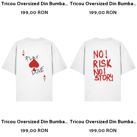
Tricou Oversized Din Bumbac
Tricou Oversized Din Bumbac
Organic Playboy
Organic If I Am Flirting
199,00 RON
199,00 RON
Tricou Oversized Din Bumbac
Tricou Oversized Din Bumbac
Organic Play Love
Organic No Risk No Story
199,00 RON
199,00 RON