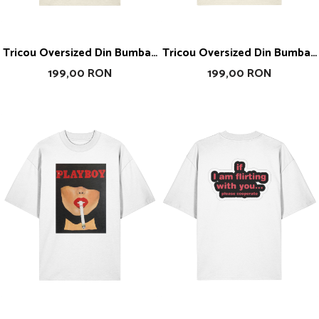
Tricou Oversized Din Bumbac
Tricou Oversized Din Bumbac
Organic Vintage Girl
Organic Havana
199,00 RON
199,00 RON