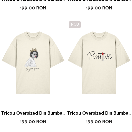
Organic Just Make Your
Organic I Am Art
199,00 RON
199,00 RON
Dreams True
NOU
Tricou Oversized Din Bumbac
Tricou Oversized Din Bumbac
Organic Be Your Queen
Organic Positive Vibe
199,00 RON
199,00 RON