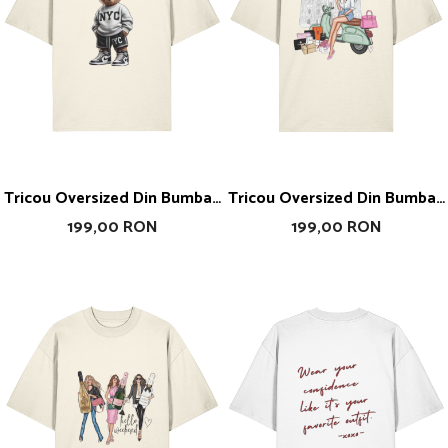
Tricou Oversized Din Bumbac
Tricou Oversized Din Bumbac
Organic NYC
Organic My Rules
199,00 RON
199,00 RON