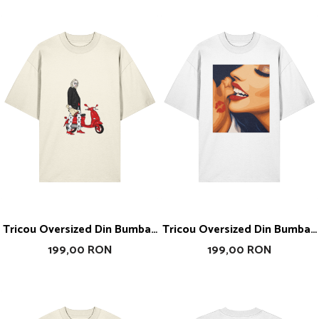
Tricou Oversized Din Bumbac
Tricou Oversized Din Bumbac
Organic Blanca
Organic Kiss
199,00 RON
199,00 RON