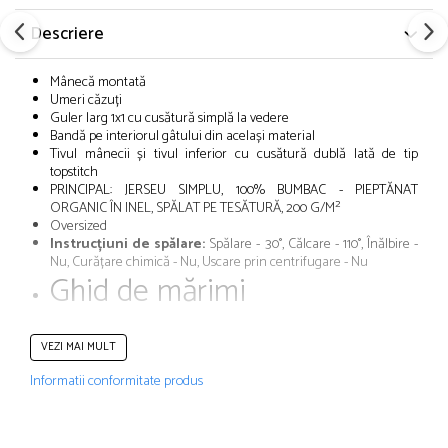
Descriere
Mânecă montată
Umeri căzuți
Guler larg 1x1 cu cusătură simplă la vedere
Bandă pe interiorul gâtului din același material
Tivul mânecii și tivul inferior cu cusătură dublă lată de tip
topstitch
PRINCIPAL: JERSEU SIMPLU, 100% BUMBAC - PIEPTĂNAT
ORGANIC ÎN INEL, SPĂLAT PE TESĂTURĂ, 200 G/M²
Oversized
Instrucțiuni de spălare:
Spălare - 30°, Călcare - 110°, Înălbire -
Nu, Curățare chimică - Nu, Uscare prin centrifugare - Nu
Ghid de mărimi
VEZI MAI MULT
Informatii conformitate produs