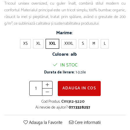
Tricoul unisex oversized, cu guler înalt, combină stilul modern cu
confortul. Materialul principal este un tricot simplu, 100% bumbac organic,
răsucit la inel și pieptănat, tratat prin spălare, având o greutate de 200
g/m², ce subliniază calitatea și sustenabilitatea produsului.
Marime
:
XS
XL
XXL
XXXL
S
M
L
Culoare
:
alb
IN STOC
Durata de livrare:
1-3 zile
ADAUGA IN COS
Cod Produs:
C111312-5220
Ai nevoie de ajutor?
0773328257
Adauga la Favorite
Cere informatii