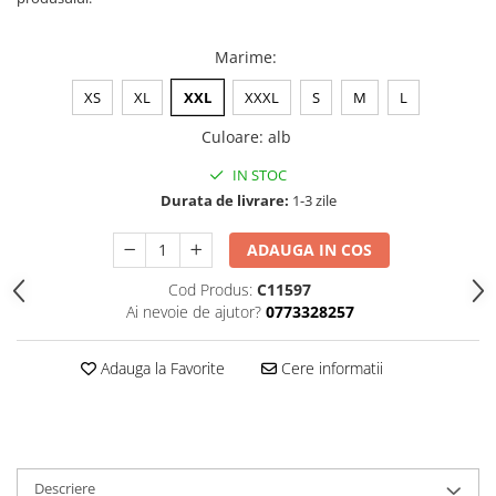
Marime
:
XS
XL
XXL
XXXL
S
M
L
Culoare
:
alb
IN STOC
Durata de livrare:
1-3 zile
ADAUGA IN COS
Cod Produs:
C11597
Ai nevoie de ajutor?
0773328257
Adauga la Favorite
Cere informatii
Descriere